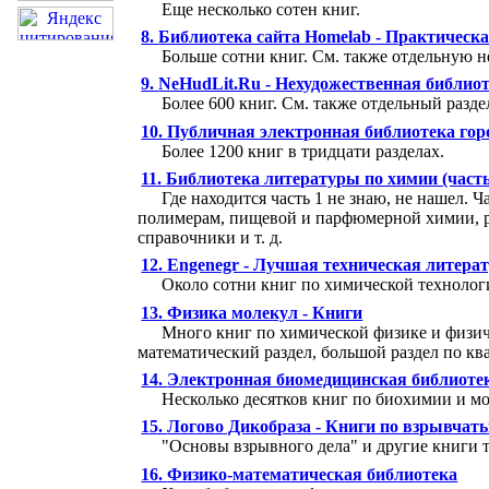
Еще несколько сотен книг.
8.
Библиотека сайта Homelab - Практическа
Больше сотни книг. См. также отдельную
9.
NeHudLit.Ru - Нехудожественная библио
Более 600 книг. См. также отдельный разд
10.
Публичная электронная библиотека гор
Более 1200 книг в тридцати разделах.
11.
Библиотека литературы по химии (часть
Где находится часть 1 не знаю, не нашел. 
полимерам, пищевой и парфюмерной химии, р
справочники и т. д.
12.
Engenegr - Лучшая техническая литера
Около сотни книг по химической технологи
13.
Физика молекул - Книги
Много книг по химической физике и физич
математический раздел, большой раздел по кв
14.
Электронная биомедицинская библиоте
Несколько десятков книг по биохимии и м
15.
Логово Дикобраза - Книги по взрывчат
"Основы взрывного дела" и другие книги т
16.
Физико-математическая библиотека