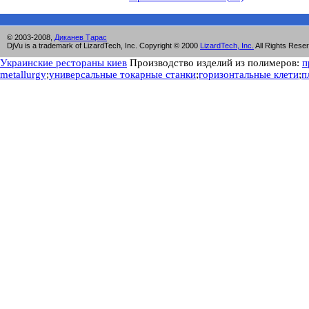
©
20
03
-
20
08
,
Диканев Тарас
DjVu is a trademark of LizardTech, Inc. Copyright © 2000
LizardTech, Inc.
All Rights Rese
Украинские рестораны киев
Производство изделий из полимеров:
п
metallurgy
;
универсальные токарные станки
;
горизонтальные клети
;
п