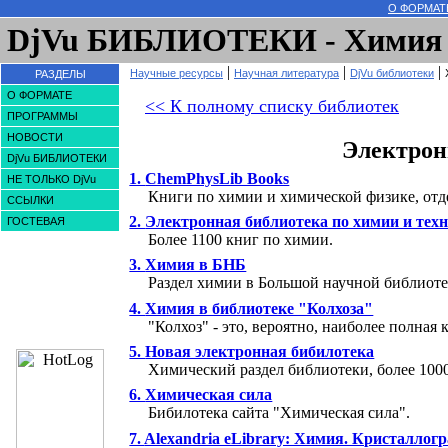
О ФОРМАТЕ
DjVu БИБЛИОТЕКИ - Химия
|
|
|
Научные ресурсы
Научная литература
DjVu библиотеки
РАЗДЕЛЫ
О ФОРМАТЕ
<<
К полному списку библиотек
ПРОГРАММЫ
НОВОСТИ
Электрон
DjVu БИБЛИОТЕКИ
1.
ChemPhysLib Books
НЕ ТОЛЬКО DjVu
Книги по химии и химической физике, отд
ССЫЛКИ
2.
Электронная библиотека по химии и тех
ГОСТЕВАЯ
Более 1100 книг по химии.
3.
Химия в БНБ
Раздел химии в Большой научной библиотек
4.
Химия в библиотеке "Колхоза"
"Колхоз" - это, вероятно, наиболее полна
5.
Новая электронная бибилотека
Химический раздел библиотеки, более 1000 
6.
Химическая сила
Бибилотека сайта "Химическая сила".
7.
Alexandria eLibrary: Химия. Кристаллог